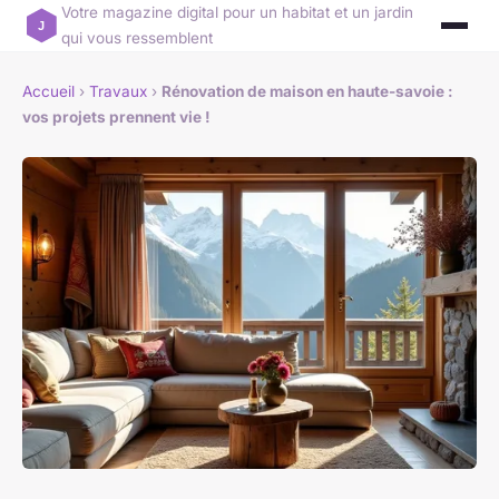
Votre magazine digital pour un habitat et un jardin
qui vous ressemblent
Accueil
›
Travaux
›
Rénovation de maison en haute-savoie :
vos projets prennent vie !