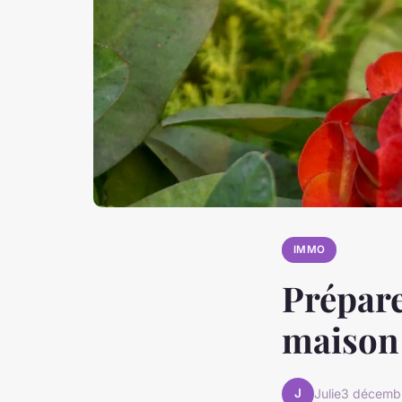
IMMO
Prépare
maison
J
Julie
3 décemb