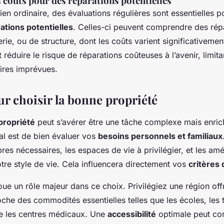
 coûts pour des réparations potentielles
tien ordinaire, des évaluations régulières sont essentielles p
ations potentielles
. Celles-ci peuvent comprendre des rép
rie, ou de structure, dont les coûts varient significativemen
 réduire le risque de réparations coûteuses à l’avenir, limitan
ires imprévues.
ur choisir la bonne propriété
propriété
peut s’avérer être une tâche complexe mais enric
al est de bien évaluer vos
besoins personnels et familiaux
s nécessaires, les espaces de vie à privilégier, et les a
otre style de vie. Cela influencera directement vos
critères 
oue un rôle majeur dans ce choix. Privilégiez une région of
oche des commodités essentielles telles que les écoles, les 
re les centres médicaux. Une
accessibilité
optimale peut co