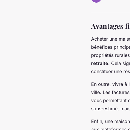
Avantages f
Acheter une mais
bénéfices principa
propriétés rurale
retraite
. Cela si
constituer une ré
En outre, vivre 
ville. Les factur
vous permettant d
sous-estimé, mais 
Enfin, une maiso
aux plateformes d