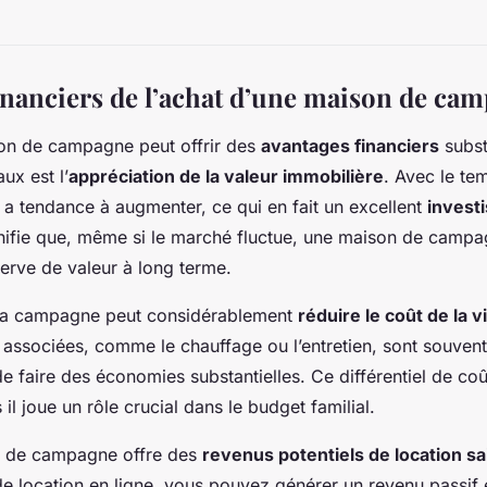
inanciers de l’achat d’une maison de ca
on de campagne peut offrir des
avantages financiers
subst
ux est l’
appréciation de la valeur immobilière
. Avec le te
s a tendance à augmenter, ce qui en fait un excellent
invest
gnifie que, même si le marché fluctue, une maison de camp
serve de valeur à long terme.
à la campagne peut considérablement
réduire le coût de la v
es associées, comme le chauffage ou l’entretien, sont souven
e faire des économies substantielles. Ce différentiel de coû
il joue un rôle crucial dans le budget familial.
n de campagne offre des
revenus potentiels de location s
e location en ligne, vous pouvez générer un revenu passif 