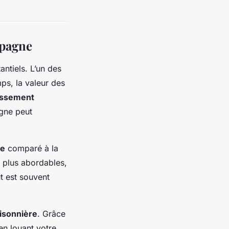
mpagne
antiels. L’un des
mps, la valeur des
issement
agne peut
ie
comparé à la
t plus abordables,
t est souvent
aisonnière
. Grâce
en louant votre