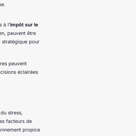
se.
 à l’
impôt sur le
en, peuvent être
e stratégique pour
ires peuvent
cisions éclairées
du stress,
es facteurs de
ironnement propice