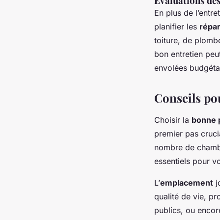
Évaluations des
En plus de l’entre
planifier les
répar
toiture, de plombe
bon entretien peut
envolées budgéta
Conseils po
Choisir la
bonne 
premier pas cruci
nombre de chambre
essentiels pour v
L’
emplacement
j
qualité de vie, pr
publics, ou enco