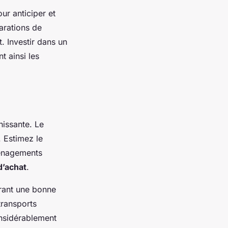
our anticiper et
arations de
t. Investir dans un
t ainsi les
hissante. Le
. Estimez le
ménagements
d’achat
.
frant une bonne
transports
nsidérablement