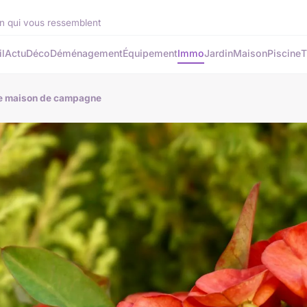
din qui vous ressemblent
l
Actu
Déco
Déménagement
Équipement
Immo
Jardin
Maison
Piscine
T
une maison de campagne