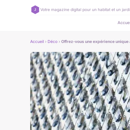
Votre magazine digital pour un habitat et un jar
Accuei
Accueil
›
Déco
›
Offrez-vous une expérience unique 