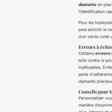
diamants
en place
l’identification 
Pour les hobbyist
peut enrichir le r
d’un vernis colle 
Erreurs à évite
Certains
erreurs 
toile contre la p
inutilisables. Évi
perte d'adhérenc
diamants précieu
Conseils pour l
Personnaliser vos 
manière d’exprime
plus, intégrer de