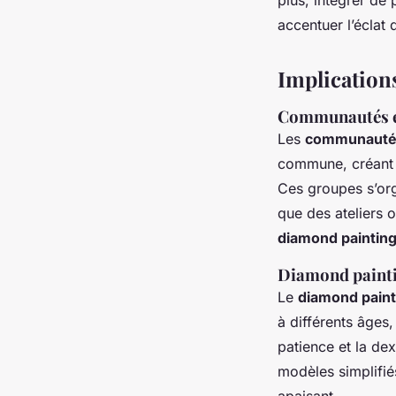
accentuer l’éclat
Implications
Communautés e
Les
communautés
commune, créant a
Ces groupes s’org
que des ateliers
diamond paintin
Diamond painti
Le
diamond paint
à différents âges,
patience et la dex
modèles simplifiés
apaisant.