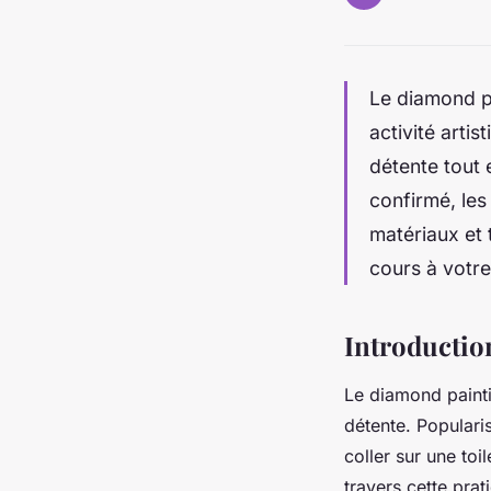
Le diamond pa
activité artis
détente tout 
confirmé, les
matériaux et 
cours à votre
Introductio
Le diamond paintin
détente. Popularisé
coller sur une to
travers cette pra