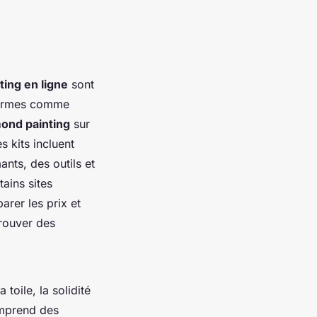
ing en ligne
sont
eformes comme
ond painting
sur
 kits incluent
nts, des outils et
tains sites
rer les prix et
rouver des
 toile, la solidité
omprend des