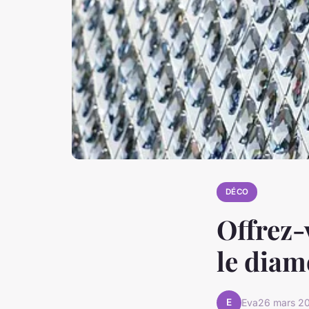
DÉCO
Offrez-
le diam
E
Eva
26 mars 2