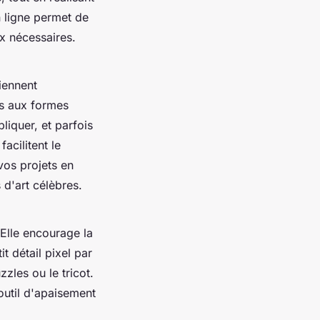
n ligne permet de
ux nécessaires.
iennent
ss aux formes
liquer, et parfois
acilitent le
vos projets en
d'art célèbres.
 Elle encourage la
t détail pixel par
zles ou le tricot.
outil d'apaisement