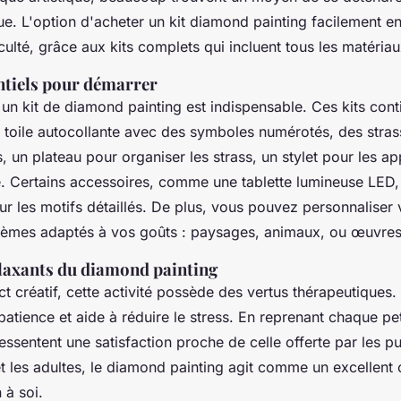
ue. L'option d'acheter un kit diamond painting facilement e
culté, grâce aux kits complets qui incluent tous les matéria
ntiels pour démarrer
 un kit de diamond painting est indispensable. Ces kits cont
 toile autocollante avec des symboles numérotés, des stra
 un plateau pour organiser les strass, un stylet pour les app
e. Certains accessoires, comme une tablette lumineuse LED, f
our les motifs détaillés. De plus, vous pouvez personnaliser 
hèmes adaptés à vos goûts : paysages, animaux, ou œuvres 
elaxants du diamond painting
t créatif, cette activité possède des vertus thérapeutiques.
patience et aide à réduire le stress. En reprenant chaque peti
ssentent une satisfaction proche de celle offerte par les puz
et les adultes, le diamond painting agit comme un excellent 
 à soi.