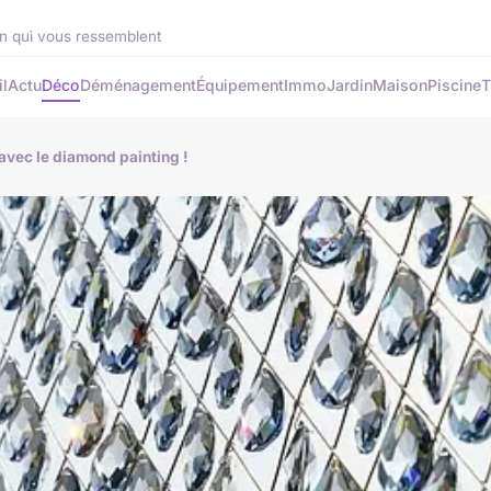
din qui vous ressemblent
l
Actu
Déco
Déménagement
Équipement
Immo
Jardin
Maison
Piscine
T
avec le diamond painting !