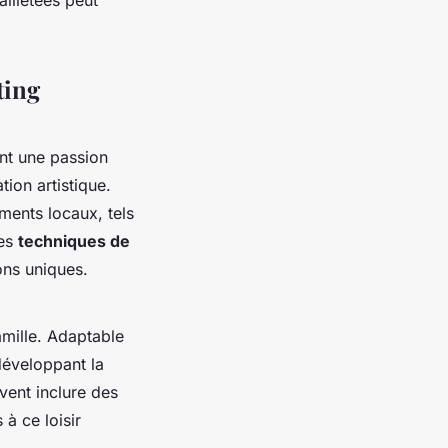
ting
nt une passion
ion artistique.
ments locaux, tels
des
techniques de
ons uniques.
amille. Adaptable
 développant la
ent inclure des
 à ce loisir