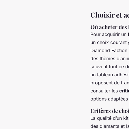
Choisir et a
Où acheter des 
Pour acquérir un
un choix courant 
Diamond Faction m
des thèmes d’anim
souvent tout ce d
un tableau adhési
proposent de tra
consulter les
crit
options adaptées 
Critères de cho
La qualité d’un ki
des diamants et l