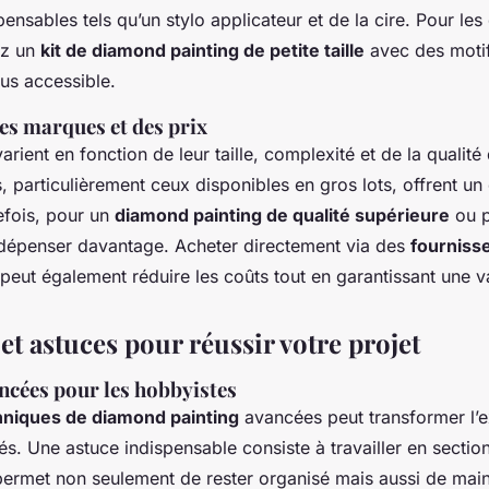
ensables tels qu’un stylo applicateur et de la cire. Pour le
ez un
kit de diamond painting de petite taille
avec des motif
us accessible.
s marques et des prix
varient en fonction de leur taille, complexité et de la qualit
, particulièrement ceux disponibles en gros lots, offrent un
tefois, pour un
diamond painting de qualité supérieure
ou p
dépenser davantage. Acheter directement via des
fourniss
peut également réduire les coûts tout en garantissant une va
t astuces pour réussir votre projet
ncées pour les hobbyistes
hniques de diamond painting
avancées peut transformer l’
s. Une astuce indispensable consiste à travailler en section
a permet non seulement de rester organisé mais aussi de main