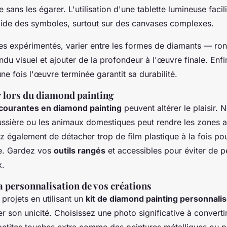
 sans les égarer. L'utilisation d'une tablette lumineuse faci
rapide des symboles, surtout sur des canvases complexes.
es expérimentés, varier entre les formes de diamants — ro
endu visuel et ajouter de la profondeur à l'œuvre finale. Enfin
une fois l'œuvre terminée garantit sa durabilité.
r lors du diamond painting
courantes en diamond painting
peuvent altérer le plaisir. 
oussière ou les animaux domestiques peut rendre les zones 
tez également de détacher trop de film plastique à la fois po
e. Gardez vos
outils rangés
et accessibles pour éviter de p
x.
a personnalisation de vos créations
projets en utilisant un
kit de diamond painting personnali
r son unicité. Choisissez une photo significative à convert
 petites touches extra comme des peintures métalliques ou pa