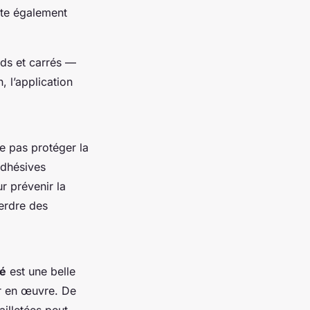
lite également
nds et carrés —
, l’application
Ne pas protéger la
adhésives
ur prévenir la
erdre des
sé
est une belle
ir en œuvre. De
illetées peut