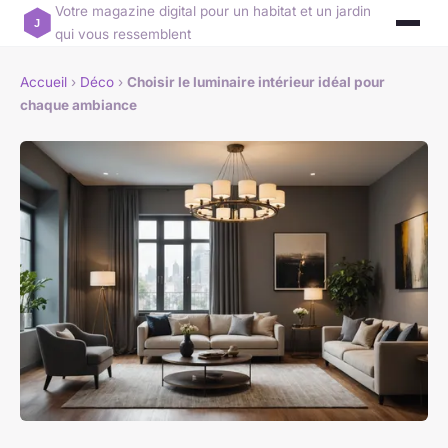
Votre magazine digital pour un habitat et un jardin
qui vous ressemblent
Accueil
›
Déco
›
Choisir le luminaire intérieur idéal pour
chaque ambiance